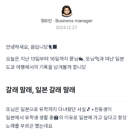
정유빈
·
Business manager
2024.12.27
안녕하세요, 윱입니당🐈‍⬛
오늘은 지난 13일부터 16일까지 쮼님🐇, 또님🐅과 떠난 일본
도쿄 여행에서의 기록을 남겨볼까 합니당
갈래 말래, 일본 갈래 말래
또님은 일본으로 유학까지 다녀왔단 사실🎵+친동생이
일본에서 유학생 생활 중🏫의 이유로 일본에 가고 싶다고 항상
노래를 부르곤 했는데요