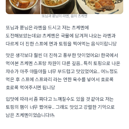
또님과 쮼님의 라멘, 윱의 츠케멘
또님과 쮼님은 라멘을 드시고 저는 츠케멘에
도전해보았는데요! 츠케멘은 국물에 담겨져 나오는 라멘과
다르게 더 진한 스프에 면과 토핑을 찍어먹는 음식이랍니당
맛은 생각보다 훨씬 더 진하고 풍부한 맛이었어요! 한국에서
먹어본 츠케멘 스프랑 차원이 다른 깊음.. 특히 토핑으로 나온
챠슈가 아주 야들야들 너무 부드럽고 맛있었어요.. 어느정도
먹은 후 스프에 스프와리 라는 연한 육수를 넣어서 호로록
호로록 먹어주시면 됩니당
입맛에 따라서 좀 짜다고 느껴질수도 있을 것 같아요 저는
토핑의 햄이 너무 짰어유.. 그래도 맛있고 강렬한 기억으로
남은 츠케멘이었습니다!🫰