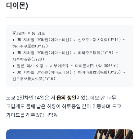
다이몬)
🚖2일차 이동 경로

● JR 지하철 JY라인(야마노테선) : 신오쿠보新大久保(JY16) ~ 
하라주쿠原宿(JY19)

● JR 지하철 JY라인(야마노테선) : 하라주쿠原宿(JY19) ~ 
시부야渋谷(JY20)

● 일본 택시 이용 : 시부야渋谷 ~ 다이몬大門 (약 3000￥)

● JR 지하철 JY라인(야마노테선) : 하마마츠쵸浜松町(JY28) ~ 
신오쿠보新大久保(JY16)
도쿄 2일차인 14일은 저
윱의 생일
이었는데요!🎉 너무
고맙게도 둘째 날은 히쨩이 하루종일 같이 이동하며 도쿄
가이드를 해주었답니당🫰