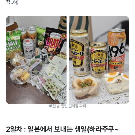
점..🤐
매일 밤 열린 편의점 파티
2일차 : 일본에서 보내는 생일(하라주쿠~