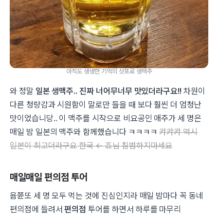
아직도 생생한 기억의 삿포로 생맥주
와 정말
일본 생맥주.. 진짜 너어무너무 맛있더라구요!!
차원이
다른 청량감과 시원함이 말로만 들을 때 보다 훨씬 더 엄청난
맛이었습니당.. 이 맥주를 시작으로 비요공인 애주가 세 명은
매일 밤 일본의 맥주와 함께했습니다 ㅋㅋㅋㅋ
캬캬캬 역시
일본이 최고더라구요 한국 ← 죠님 침범하지마세요
매일매일 편의점 투어
윱쮼또 세 명 모두 먹는 것에 진심인지라 매일 밤마다 꼭 동네
편의점에 들려서
편의점
투어를 하면서 하루를 마무리