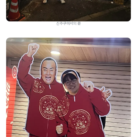
신주쿠에서의 쮼