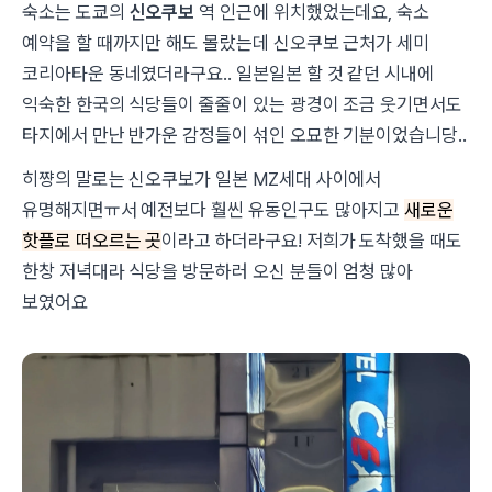
숙소는 도쿄의
신오쿠보
역 인근에 위치했었는데요, 숙소
예약을 할 때까지만 해도 몰랐는데 신오쿠보 근처가 세미
코리아타운 동네였더라구요.. 일본일본 할 것 같던 시내에
익숙한 한국의 식당들이 줄줄이 있는 광경이 조금 웃기면서도
타지에서 만난 반가운 감정들이 섞인 오묘한 기분이었습니당..
히쨩의 말로는 신오쿠보가 일본 MZ세대 사이에서
유명해지면ㅠ서 예전보다 훨씬 유동인구도 많아지고
새로운
핫플로 떠오르는 곳
이라고 하더라구요! 저희가 도착했을 때도
한창 저녁대라 식당을 방문하러 오신 분들이 엄청 많아
보였어요