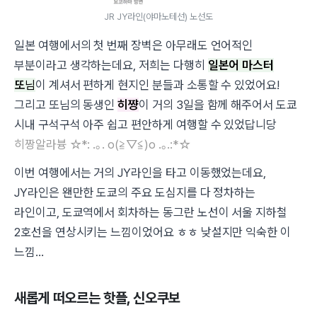
JR JY라인(야마노테선) 노선도
일본 여행에서의 첫 번째 장벽은 아무래도 언어적인
부분이라고 생각하는데요, 저희는 다행히
일본어 마스터
또
님
이 계셔서 편하게 현지인 분들과 소통할 수 있었어요!
그리고 또님의 동생인
히쨩
이 거의 3일을 함께 해주어서 도쿄
시내 구석구석 아주 쉽고 편안하게 여행할 수 있었답니당
히짱알라븅 ☆*: .｡. o(≧▽≦)o .｡.:*☆
이번 여행에서는 거의 JY라인을 타고 이동했었는데요,
JY라인은 왠만한 도쿄의 주요 도심지를 다 정차하는
라인이고, 도쿄역에서 회차하는 동그란 노선이 서울 지하철
2호선을 연상시키는 느낌이었어요 ㅎㅎ 낮설지만 익숙한 이
느낌...
새롭게 떠오르는 핫플, 신오쿠보