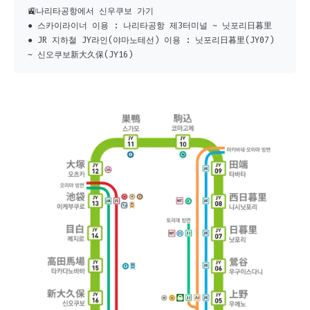
🚉나리타공항에서 신우쿠보 가기

● 스카이라이너 이용 : 나리타공항 제3터미널 ~ 닛포리日暮里

● JR 지하철 JY라인(야마노테선) 이용 : 닛포리日暮里(JY07) 
~ 신오쿠보新大久保(JY16)