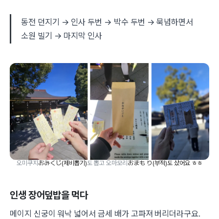
동전 던지기 → 인사 두번 → 박수 두번 → 묵념하면서
소원 빌기 → 마지막 인사
오미쿠지
おみくじ(제비뽑기)
도 뽑고 오마모리
おまも り(부적)도 샀어요 ㅎㅎ
인생 장어덮밥을 먹다
메이지 신궁이 워낙 넓어서 금세 배가 고파져 버리더라구요.