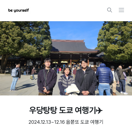
우당탕탕 도쿄 여행기✈️
2024.12.13~12.16 윱쮼또 도쿄 여행기