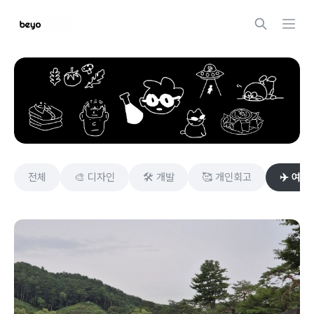
비요(beyo)
전체
🎨 디자인
🛠️ 개발
🥰 개인회고
✈️ 여행