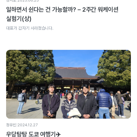
|
정지호
2025.06.25
일하면서 쉰다는 건 가능할까? – 2주간 워케이션
실험기(상)
대표가 갑자기 사라졌습니다.
|
정유빈
2024.12.27
우당탕탕 도쿄 여행기✈️